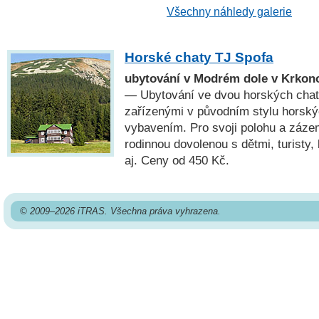
Všechny náhledy galerie
Horské chaty TJ Spofa
ubytování v Modrém dole v Krko
— Ubytování ve dvou horských chatá
zařízenými v původním stylu horsk
vybavením. Pro svoji polohu a záze
rodinnou dovolenou s dětmi, turisty, 
aj. Ceny od 450 Kč.
© 2009–2026 iTRAS. Všechna práva vyhrazena.