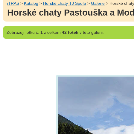
iTRAS
>
Katalog
>
Horské chaty TJ Spofa
>
Galerie
> Horské chat
Horské chaty Pastouška a Mo
Zobrazuji
fotku č.
1
z celkem
42 fotek
v této galerii.