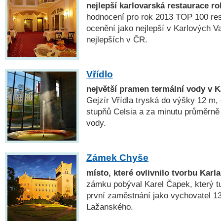
nejlepší karlovarská restaurace r
hodnocení pro rok 2013 TOP 100 res
ocenění jako nejlepší v Karlových V
nejlepších v ČR.
Vřídlo
největší pramen termální vody v 
Gejzír Vřídla tryská do výšky 12 m, 
stupňů Celsia a za minutu průměrně 
vody.
Zámek Chyše
místo, které ovlivnilo tvorbu Karl
zámku pobýval Karel Čapek, který tu
první zaměstnání jako vychovatel 1
Lažanského.