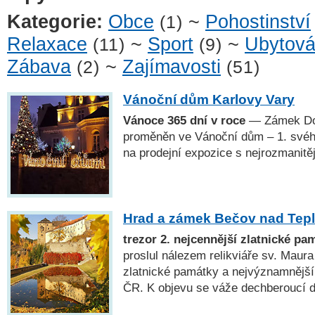
Kategorie:
Obce
~
Pohostinství
(1)
Relaxace
~
Sport
~
Ubytová
(11)
(9)
Zábava
~
Zajímavosti
(2)
(51)
Vánoční dům Karlovy Vary
Vánoce 365 dní v roce
— Zámek Dou
proměněn ve Vánoční dům – 1. svéh
na prodejní expozice s nejrozmanitě
Hrad a zámek Bečov nad Tep
trezor 2. nejcennější zlatnické pa
proslul nálezem relikviáře sv. Maura
zlatnické památky a nejvýznamnějš
ČR. K objevu se váže dechberoucí de