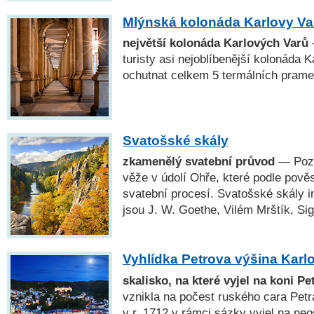
Mlýnská kolonáda Karlovy Va
největší kolonáda Karlových Varů
turisty asi nejoblíbenější kolonáda 
ochutnat celkem 5 termálních prame
Svatošské skály
zkamenělý svatební průvod
— Pozo
věže v údolí Ohře, které podle pově
svatební procesí. Svatošské skály i
jsou J. W. Goethe, Vilém Mrštík, Si
Vyhlídka Petrova výšina Karl
skalisko, na které vyjel na koni Pet
vznikla na počest ruského cara Petra
v r. 1712 v rámci sázky vyjel na ne