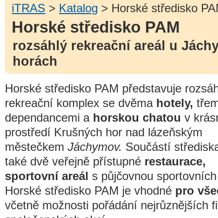
iTRAS
>
Katalog
> Horské středisko P
Horské středisko PAM
rozsáhlý rekreační areál u Jác
horách
Horské středisko PAM představuje rozsáh
rekreační komplex se dvěma
hotely,
třem
dependancemi a
horskou chatou
v krá
prostředí Krušných hor nad lázeňským
městečkem
Jáchymov.
Součástí středisk
také dvě veřejně přístupné
restaurace,
sportovní areál
s půjčovnou sportovních
Horské středisko PAM je vhodné
pro vše
včetně možnosti pořádání nejrůznějších f