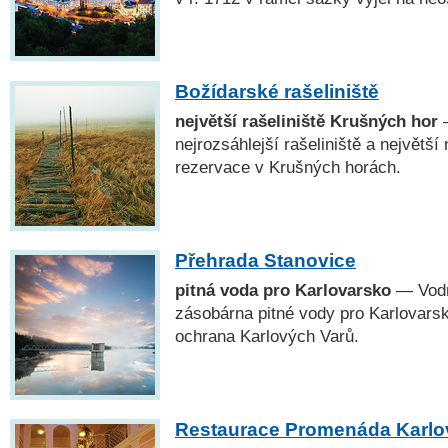
Božídarské rašeliniště
největší rašeliniště Krušných hor
—
nejrozsáhlejší rašeliniště a největší
rezervace v Krušných horách.
Přehrada Stanovice
pitná voda pro Karlovarsko
— Vodní
zásobárna pitné vody pro Karlovars
ochrana Karlových Varů.
Restaurace Promenáda Karlo