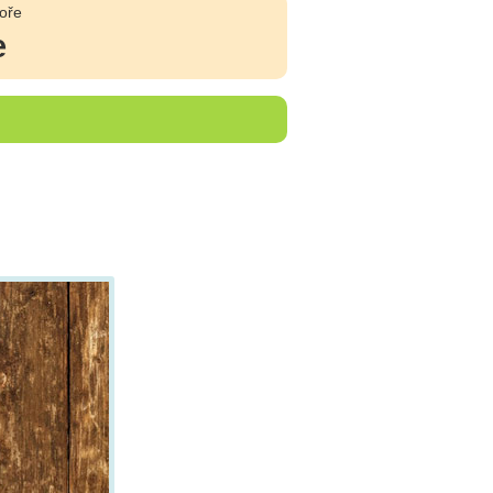
oře
e