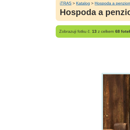
iTRAS
>
Katalog
>
Hospoda a penzion
Hospoda a penzio
Zobrazuji
fotku č.
13
z celkem
68 fote