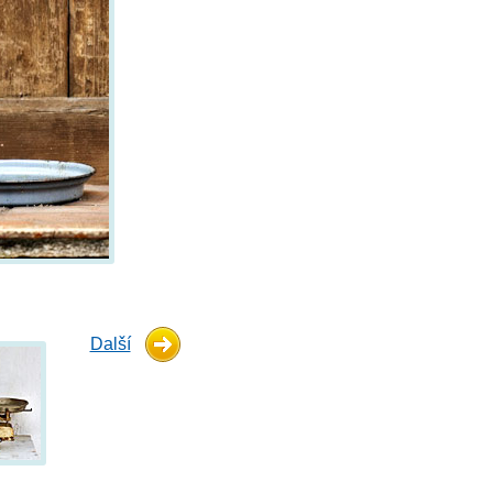
Další