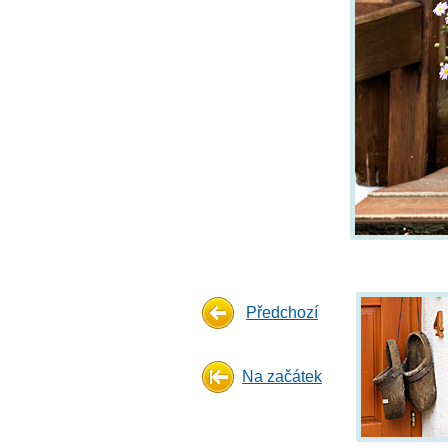
Předchozí
Na začátek