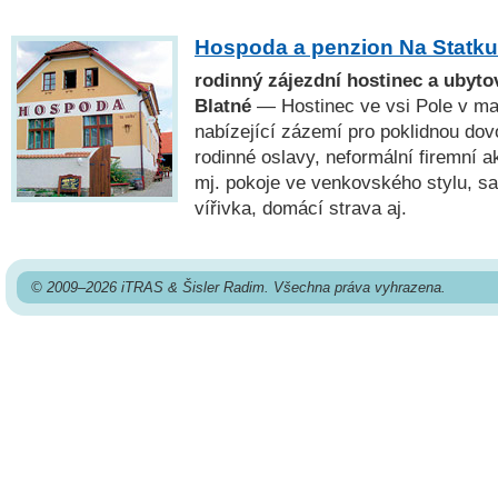
Hospoda a penzion Na Statku
rodinný zájezdní hostinec a ubytov
Blatné
— Hostinec ve vsi Pole v mal
nabízející zázemí pro poklidnou do
rodinné oslavy, neformální firemní a
mj. pokoje ve venkovského stylu, s
vířivka, domácí strava aj.
© 2009–2026 iTRAS & Šisler Radim. Všechna práva vyhrazena.