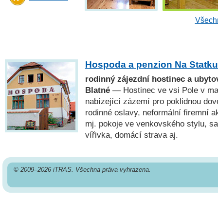
Všechn
Hospoda a penzion Na Statku
rodinný zájezdní hostinec a ubytov
Blatné
— Hostinec ve vsi Pole v mal
nabízející zázemí pro poklidnou do
rodinné oslavy, neformální firemní a
mj. pokoje ve venkovského stylu, s
vířivka, domácí strava aj.
© 2009–2026 iTRAS. Všechna práva vyhrazena.