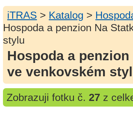
iTRAS
>
Katalog
>
Hospoda
Hospoda a penzion Na Stat
stylu
Hospoda a penzion 
ve venkovském sty
Zobrazuji
fotku č.
27
z cel