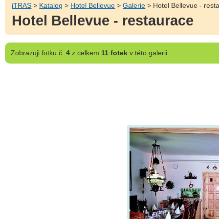
iTRAS
>
Katalog
>
Hotel Bellevue
>
Galerie
> Hotel Bellevue - rest
Hotel Bellevue - restaurace
Zobrazuji
fotku č.
4
z celkem
11 fotek
v této galerii.