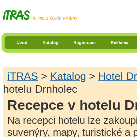
Úvod
Katalog
Registrace
Reklama
iTRAS
>
Katalog
>
Hotel D
hotelu Drnholec
Recepce v hotelu D
Na recepci hotelu lze zakoup
suvenýry, mapy, turistické a