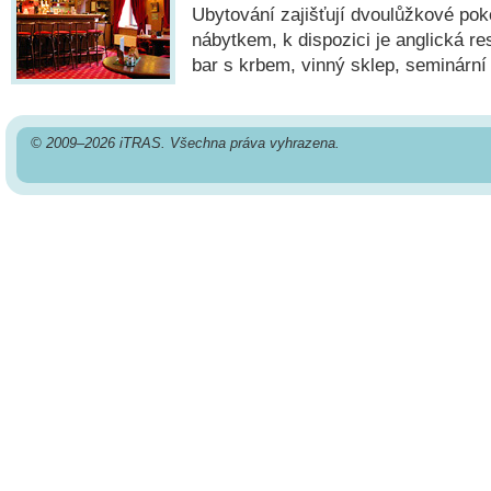
Ubytování zajišťují dvoulůžkové pok
nábytkem, k dispozici je anglická res
bar s krbem, vinný sklep, seminární 
© 2009–2026 iTRAS. Všechna práva vyhrazena.