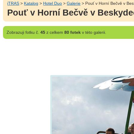
iTRAS
>
Katalog
>
Hotel Duo
>
Galerie
> Pouť v Horní Bečvě v Be
Pouť v Horní Bečvě v Beskyd
Zobrazuji
fotku č.
45
z celkem
80 fotek
v této galerii.