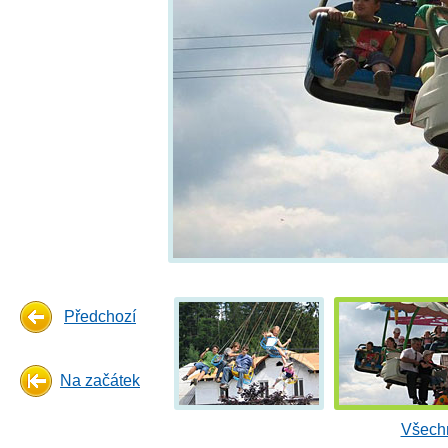
Předchozí
Na začátek
Všechn