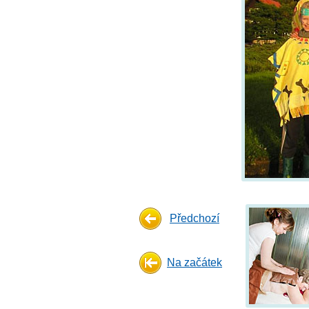
Předchozí
Na začátek