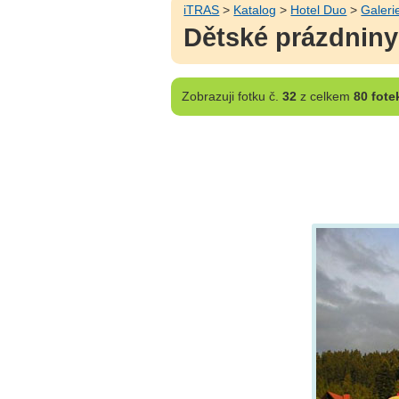
iTRAS
>
Katalog
>
Hotel Duo
>
Galeri
Dětské prázdniny
Zobrazuji
fotku č.
32
z celkem
80 fote