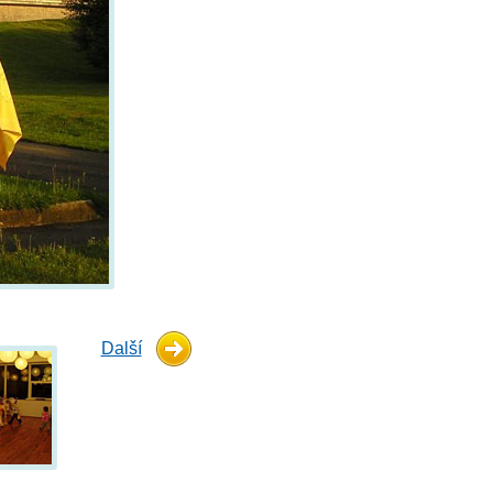
Další