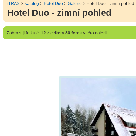
iTRAS
>
Katalog
>
Hotel Duo
>
Galerie
> Hotel Duo - zimní pohled
Hotel Duo - zimní pohled
Zobrazuji
fotku č.
12
z celkem
80 fotek
v této galerii.