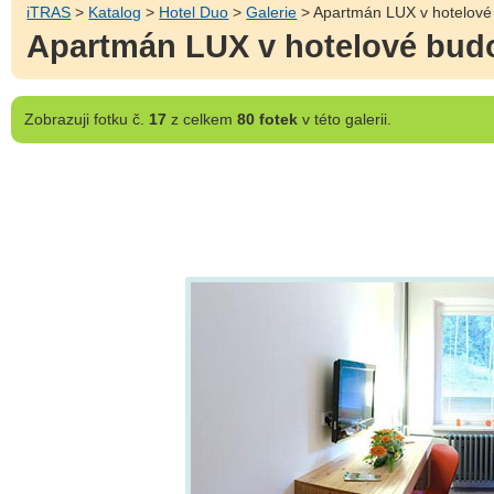
iTRAS
>
Katalog
>
Hotel Duo
>
Galerie
> Apartmán LUX v hotelové
Apartmán LUX v hotelové bud
Zobrazuji
fotku č.
17
z celkem
80 fotek
v této galerii.