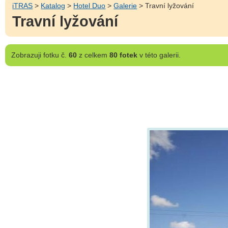
iTRAS
>
Katalog
>
Hotel Duo
>
Galerie
> Travní lyžování
Travní lyžování
Zobrazuji
fotku č.
60
z celkem
80 fotek
v této galerii.