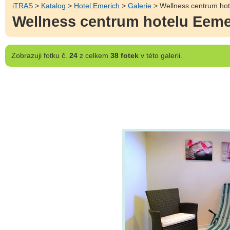
iTRAS
>
Katalog
>
Hotel Emerich
>
Galerie
> Wellness centrum hot
Wellness centrum hotelu Eeme
Zobrazuji
fotku č.
24
z celkem
38 fotek
v této galerii.