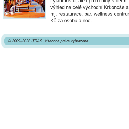
cykloturistů, ale i pro rodiny s dětm
výhled na celé východní Krkonoše a 
mj. restaurace, bar, wellness centr
Kč za osobu a noc.
© 2009–2026 iTRAS. Všechna práva vyhrazena.