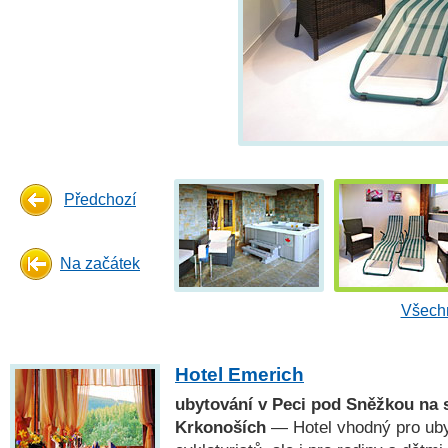
Předchozí
Na začátek
Všechn
Hotel Emerich
ubytování v Peci pod Sněžkou na 
Krkonoších
— Hotel vhodný pro ubyt