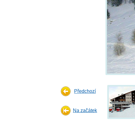
Předchozí
Na začátek