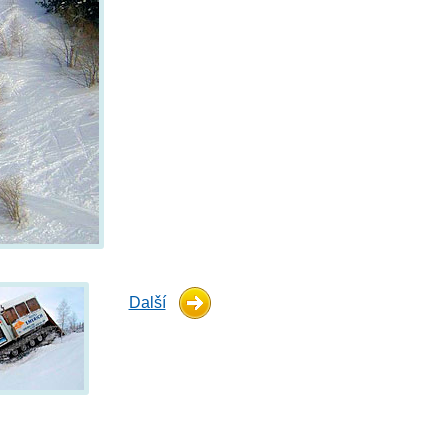
Další