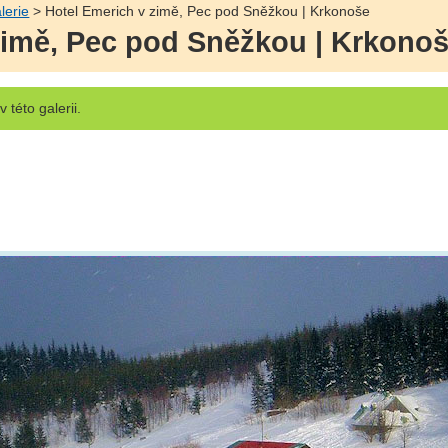
lerie
> Hotel Emerich v zimě, Pec pod Sněžkou | Krkonoše
zimě, Pec pod Sněžkou | Krkono
v této galerii.