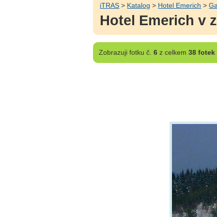
iTRAS
>
Katalog
>
Hotel Emerich
>
Ga
Hotel Emerich v 
Zobrazuji
fotku č.
6
z celkem
38 fotek