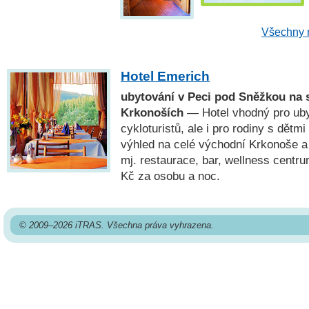
Všechny n
Hotel Emerich
ubytování v Peci pod Sněžkou na 
Krkonoších
— Hotel vhodný pro ubyt
cykloturistů, ale i pro rodiny s dětm
výhled na celé východní Krkonoše a 
mj. restaurace, bar, wellness centr
Kč za osobu a noc.
© 2009–2026 iTRAS. Všechna práva vyhrazena.