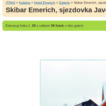
iTRAS
>
Katalog
>
Hotel Emerich
>
Galerie
> Skibar Emerich, sjez
Skibar Emerich, sjezdovka Jav
Zobrazuji
fotku č.
29
z celkem
38 fotek
v této galerii.