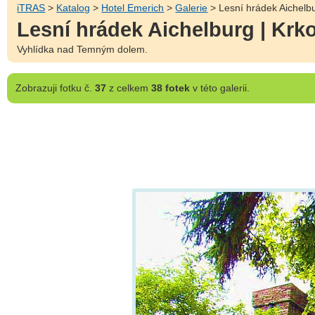
iTRAS
>
Katalog
>
Hotel Emerich
>
Galerie
> Lesní hrádek Aichelb
Lesní hrádek Aichelburg | Krk
Vyhlídka nad Temným dolem.
Zobrazuji
fotku č.
37
z celkem
38 fotek
v této galerii.