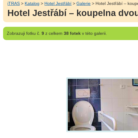
iTRAS
>
Katalog
>
Hotel Jestřábí
>
Galerie
> Hotel Jestřábí – koup
Hotel Jestřábí – koupelna dvo
Zobrazuji
fotku č.
9
z celkem
38 fotek
v této galerii.