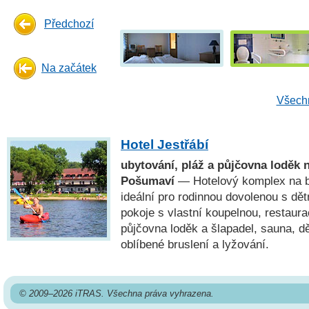
Předchozí
Na začátek
Všechn
Hotel Jestřábí
ubytování, pláž a půjčovna loděk 
Pošumaví
— Hotelový komplex na b
ideální pro rodinnou dovolenou s dět
pokoje s vlastní koupelnou, restaur
půjčovna loděk a šlapadel, sauna, dě
oblíbené bruslení a lyžování.
© 2009–2026 iTRAS. Všechna práva vyhrazena.