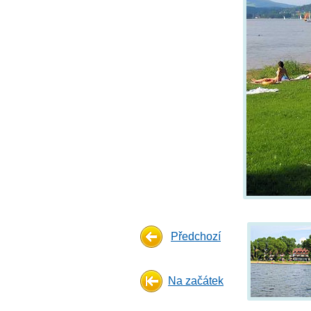
Předchozí
Na začátek