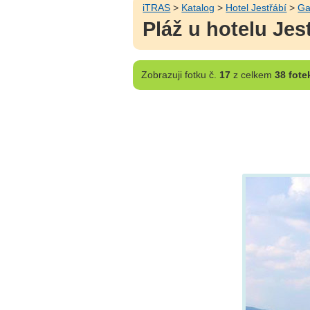
iTRAS
>
Katalog
>
Hotel Jestřábí
>
Ga
Pláž u hotelu Je
Zobrazuji
fotku č.
17
z celkem
38 fote