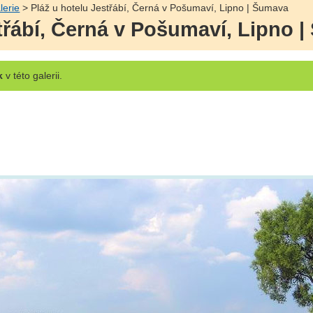
lerie
> Pláž u hotelu Jestřábí, Černá v Pošumaví, Lipno | Šumava
střábí, Černá v Pošumaví, Lipno 
k
v této galerii.