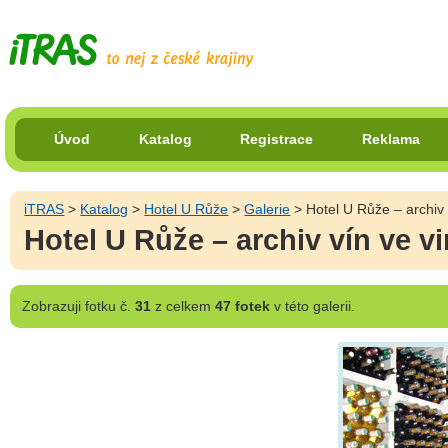
Úvod
Katalog
Registrace
Reklama
iTRAS
>
Katalog
>
Hotel U Růže
>
Galerie
> Hotel U Růže – archiv 
Hotel U Růže – archiv vín ve v
Zobrazuji
fotku č.
31
z celkem
47 fotek
v této galerii.