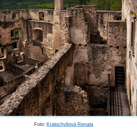
Foto:
Kratochvílová Renata