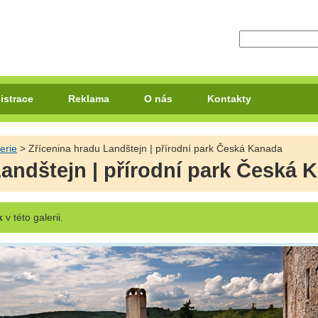
istrace
Reklama
O nás
Kontakty
erie
> Zřícenina hradu Landštejn | přírodní park Česká Kanada
Landštejn | přírodní park Česká 
k
v této galerii.