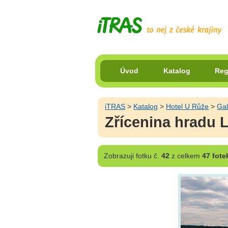
Úvod
Katalog
Reg
iTRAS
>
Katalog
>
Hotel U Růže
>
Gal
Zřícenina hradu 
Zobrazuji
fotku č.
42
z celkem
47 fote