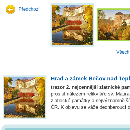
Předchozí
Všechn
Hrad a zámek Bečov nad Tep
trezor 2. nejcennější zlatnické pa
proslul nálezem relikviáře sv. Maura
zlatnické památky a nejvýznamnějš
ČR. K objevu se váže dechberoucí de