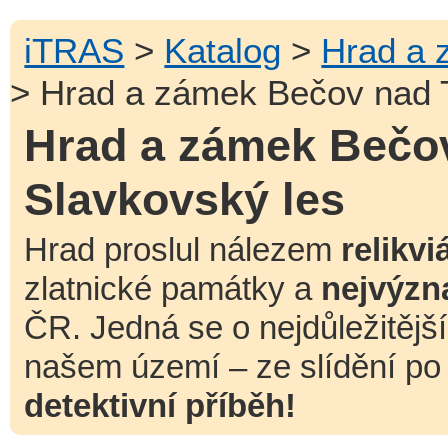
iTRAS
>
Katalog
>
Hrad a 
> Hrad a zámek Bečov nad 
Hrad a zámek Bečo
Slavkovský les
Hrad proslul nálezem
relikvi
zlatnické památky a
nejvýzn
ČR. Jedná se o nejdůležitější
našem území – ze slídění po
detektivní příběh!