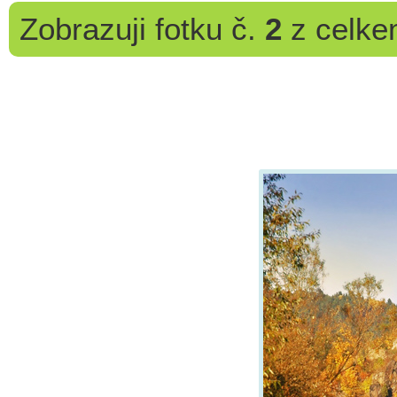
Zobrazuji
fotku č.
2
z celk