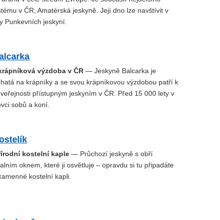
tému v ČR, Amatérská jeskyně. Její dno lze navštívit v
y Punkevních jeskyní.
alcarka
 krápníková výzdoba v ČR
— Jeskyně Balcarka je
atá na krápníky a se svou krápníkovou výzdobou patří k
veřejnosti přístupným jeskyním v ČR. Před 15 000 lety v
lovci sobů a koní.
ostelík
írodní kostelní kaple
— Průchozí jeskyně s obří
alním oknem, které ji osvětluje – opravdu si tu připadáte
kamenné kostelní kapli.