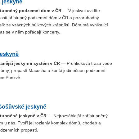
 jeskyně
ístupněný podzemní dóm v ČR
— V jeskyni uvidíte
jnosti přístupný podzemní dóm v ČR a pozoruhodný
ík ze vzácných hůlkových krápníků. Dóm má vynikající
as se v něm pořádají koncerty.
jeskyně
anější jeskynní systém v ČR
— Prohlídková trasa vede
dómy, propastí Macocha a končí jedinečnou podzemní
čce Punkvě.
šošůvské jeskyně
ístupněné jeskyně v ČR
— Nejrozsáhlejší zpřístupněný
m u nás. Tvoří jej rozlehlý komplex dómů, chodeb a
dzemních propastí.