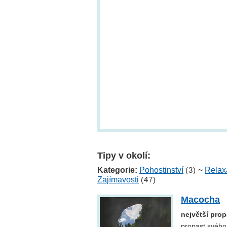
Tipy v okolí:
Kategorie:
Pohostinství
(3)
~
Relax
Zajímavosti
(47)
Macocha
největší pro
propast svého 