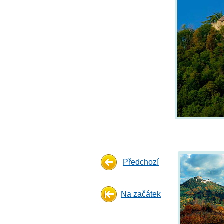
Předchozí
Na začátek