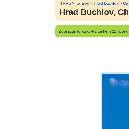
iTRAS
>
Katalog
>
Hrad Buchlov
>
Gal
Hrad Buchlov, Ch
Zobrazuji
fotku č.
4
z celkem
11 fotek