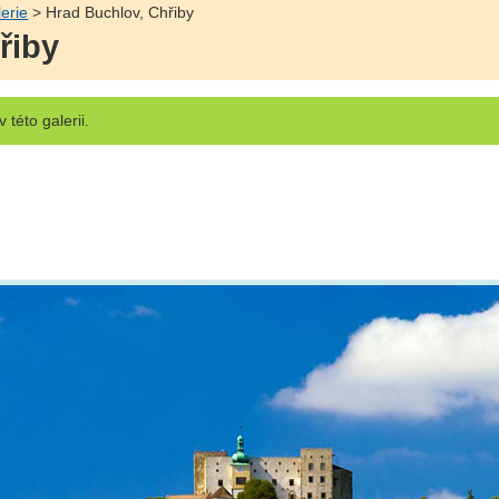
erie
> Hrad Buchlov, Chřiby
řiby
v této galerii.