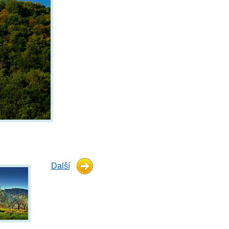
Další