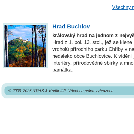
Všechny n
Hrad Buchlov
královský hrad na jednom z nejvy
Hrad z 1. pol. 13. stol., jež se klen
vrcholů přírodního parku Chřiby v 
nedaleko obce Buchlovice. K vidění
interiéry, přírodovědné sbírky a mno
památka.
© 2009–2026 iTRAS & Karlík Jiří. Všechna práva vyhrazena.