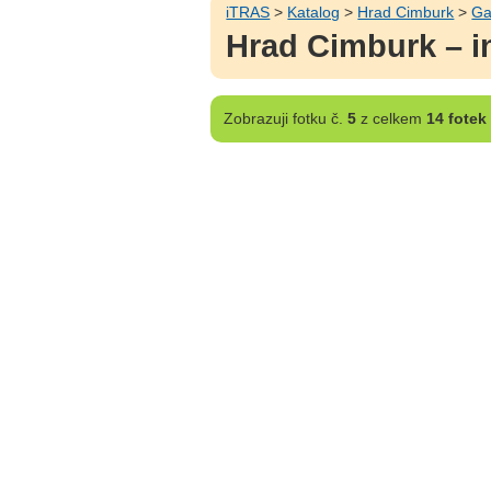
iTRAS
>
Katalog
>
Hrad Cimburk
>
Ga
Hrad Cimburk – in
Zobrazuji
fotku č.
5
z celkem
14 fotek