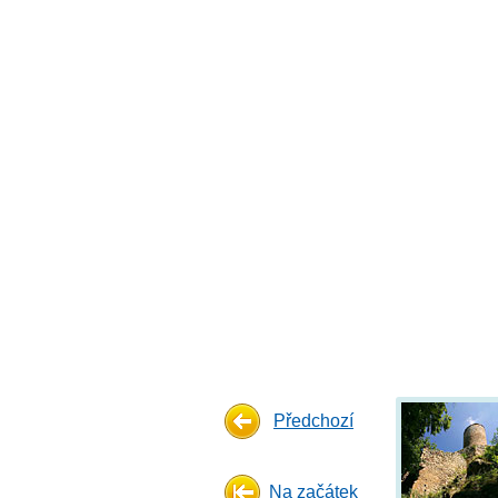
Předchozí
Na začátek