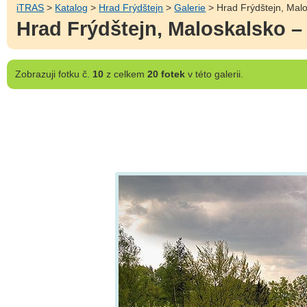
iTRAS
>
Katalog
>
Hrad Frýdštejn
>
Galerie
> Hrad Frýdštejn, Malo
Hrad Frýdštejn, Maloskalsko –
Zobrazuji
fotku č.
10
z celkem
20 fotek
v této galerii.