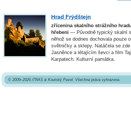
Hrad Frýdštejn
zřícenina skalního strážního hra
hřebeni
— Původně typický skalní st
něhož se dodnes dochovala pouze ok
světničky a sklepy. Natáčela se zd
Jasněnce a létajícím ševci a film Ta
Karpatech. Kulturní památka.
© 2009–2026 iTRAS & Koutský Pavel. Všechna práva vyhrazena.