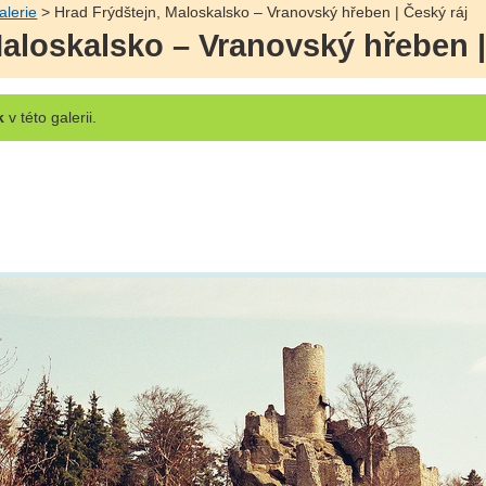
alerie
> Hrad Frýdštejn, Maloskalsko – Vranovský hřeben | Český ráj
Maloskalsko – Vranovský hřeben |
k
v této galerii.