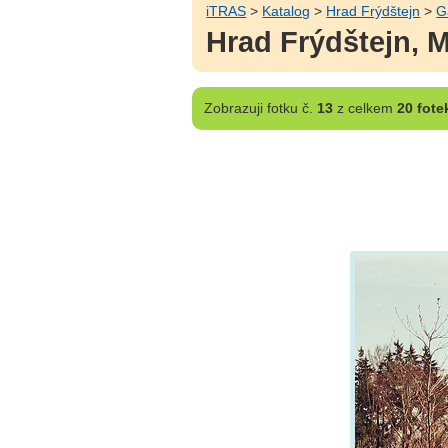
iTRAS
>
Katalog
>
Hrad Frýdštejn
>
G
Hrad Frýdštejn, 
Zobrazuji
fotku č.
13
z celkem
20 fote