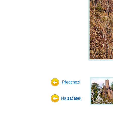
Předchozí
Na začátek