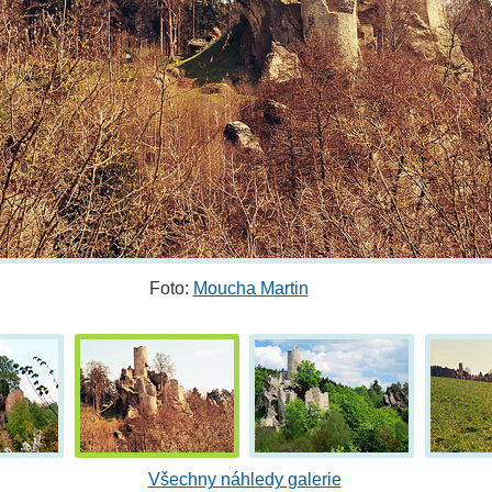
Foto:
Moucha Martin
Všechny náhledy galerie