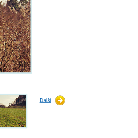
Další