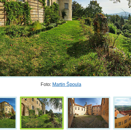
Foto:
Martin Špoula