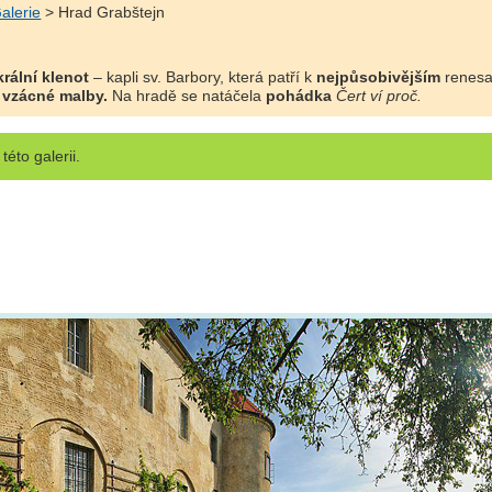
alerie
> Hrad Grabštejn
rální klenot
– kapli sv. Barbory, která patří k
nejpůsobivějším
renesa
i
vzácné malby.
Na hradě se natáčela
pohádka
Čert ví proč.
této galerii.