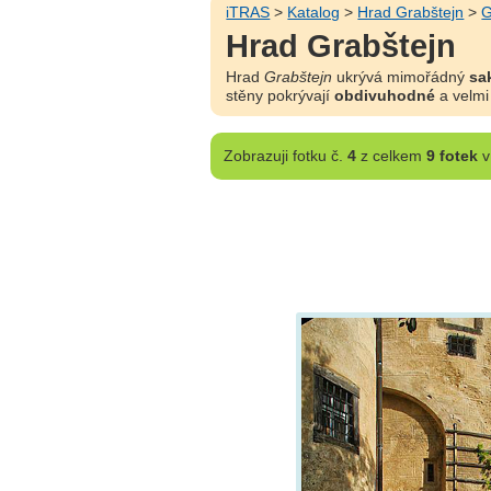
iTRAS
>
Katalog
>
Hrad Grabštejn
>
G
Hrad Grabštejn
Hrad
Grabštejn
ukrývá mimořádný
sak
stěny pokrývají
obdivuhodné
a velm
Zobrazuji
fotku č.
4
z celkem
9 fotek
v 