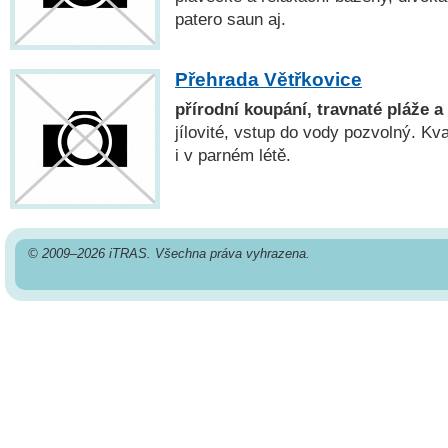
patero saun aj.
Přehrada Větřkovice
přírodní koupání, travnaté pláže a
jílovité, vstup do vody pozvolný. Kva
i v parném létě.
© 2009–2026 iTRAS. Všechna práva vyhrazena.