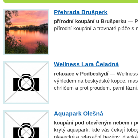
Přehrada Brušperk
přírodní koupání u Brušperku
— Př
přírodní koupání a travnaté pláže s
Wellness Lara Čeladná
relaxace v Podbeskydí
— Wellness
výhledem na beskydské kopce, masá
chrličem a protiproudem, parní lázn
Aquapark Olešná
koupání pod otevřeným nebem i p
krytý aquapark, kde vás čekají tobo
plavecké a relaxační bazény, divoká