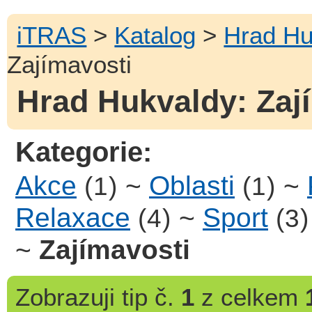
iTRAS
>
Katalog
>
Hrad Hu
Zajímavosti
Hrad Hukvaldy: Zají
Kategorie:
Akce
~
Oblasti
~
(1)
(1)
Relaxace
~
Sport
(4)
(3)
~
Zajímavosti
Zobrazuji
tip č.
1
z celkem