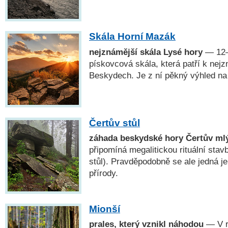
Skála Horní Mazák
nejznámější skála Lysé hory
— 12–
pískovcová skála, která patří k ne
Beskydech. Je z ní pěkný výhled na
Čertův stůl
záhada beskydské hory Čertův ml
připomíná megalitickou rituální sta
stůl). Pravděpodobně se ale jedná j
přírody.
Mionší
prales, který vznikl náhodou
— V r