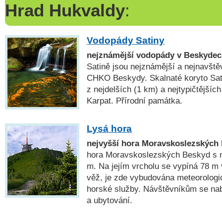
Hrad Hukvaldy
:
Vodopády Satiny
nejznámější vodopády v Beskyde
Satině jsou nejznámější a nejnavšt
CHKO Beskydy. Skalnaté koryto Sat
z nejdelších (1 km) a nejtypičtější
Karpat. Přírodní památka.
Lysá hora
nejvyšší hora Moravskoslezských
hora Moravskoslezských Beskyd s 
m. Na jejím vrcholu se vypíná 78 m
věž, je zde vybudována meteorologic
horské služby. Návštěvníkům se na
a ubytování.