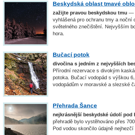
Beskydská oblast tmavé obl
zažijte pravou beskydskou tmu
— 2
vyhlášená pro ochranu tmy a noční 
světelného znečištění. Nejvyšším 
hora.
Bučací potok
divočina s jedním z nejvyšších b
Přírodní rezervace s divokým kask
potoka. Bučací vodopád s výškou 6,
vodopádům v moravské a slezské čá
Přehrada Šance
nejkrásnější beskydské údolí pod 
přehradě bylo vystěhováno přes 70
Pod vodou skončilo údajně nejhezčí