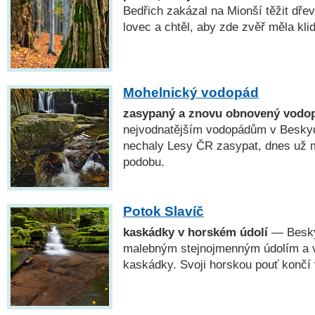
Bedřich zakázal na Mionší těžit dřev
lovec a chtěl, aby zde zvěř měla klid
Mohelnický vodopád
zasypaný a znovu obnovený vodo
nejvodnatějším vodopádům v Beskyd
nechaly Lesy ČR zasypat, dnes už 
podobu.
Potok Slavíč
kaskádky v horském údolí
— Besky
malebným stejnojmenným údolím a v
kaskádky. Svoji horskou pouť končí