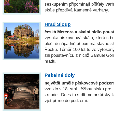
seskupením připomínají píšťaly varh
skále přezdívá Kamenné varhany.
Hrad Sloup
česká Meteora a skalní sídlo pous
vysoká pískovcová skála, která s b
plošině nápadně připomíná slavné sk
Řecku. Téměř 100 let tu ve vytesan
žili poustevníci, z nichž Samuel Gö
hradu.
Pekelné doly
největší umělé pískovcové podze
vzniklo v 18. stol. těžbou písku pro 
zrcadel. Dnes tu sídlí motorkářský
vjet přímo do podzemí.