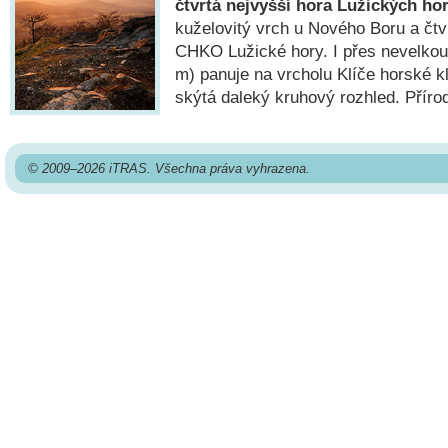
čtvrtá nejvyšší hora Lužických ho
kuželovitý vrch u Nového Boru a čtv
CHKO Lužické hory. I přes nevelko
m) panuje na vrcholu Klíče horské k
skýtá daleký kruhový rozhled. Příro
© 2009–2026 iTRAS. Všechna práva vyhrazena.