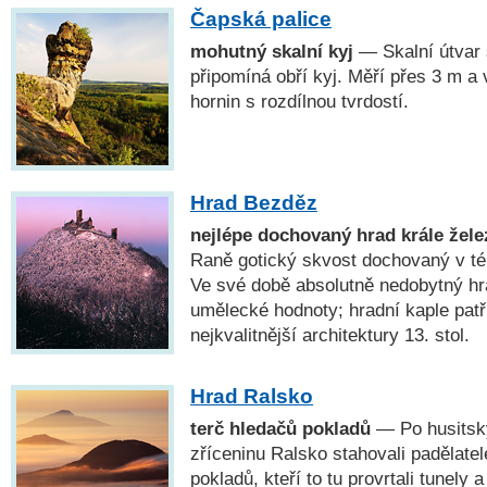
Čapská palice
mohutný skalní kyj
— Skalní útvar
připomíná obří kyj. Měří přes 3 m a
hornin s rozdílnou tvrdostí.
Hrad Bezděz
nejlépe dochovaný hrad krále žele
Raně gotický skvost dochovaný v 
Ve své době absolutně nedobytný hr
umělecké hodnoty; hradní kaple pat
nejkvalitnější architektury 13. stol.
Hrad Ralsko
terč hledačů pokladů
— Po husitsk
zříceninu Ralsko stahovali padělatelé
pokladů, kteří to tu provrtali tunely 