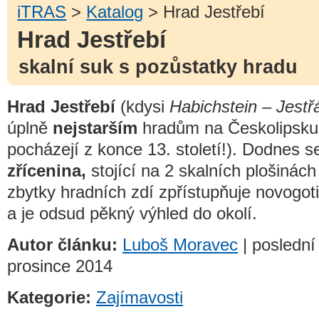
iTRAS
>
Katalog
> Hrad Jestřebí
Hrad Jestřebí
skalní suk s pozůstatky hradu
Hrad Jestřebí
(kdysi
Habichstein – Jest
úplně
nejstarším
hradům na Českolipsku 
pocházejí z konce 13. století!). Dodnes 
zřícenina,
stojící na 2 skalních plošinách
zbytky hradních zdí zpřístupňuje novogo
a je odsud pěkný výhled do okolí.
Autor článku:
Luboš Moravec
| poslední
prosince 2014
Kategorie:
Zajímavosti