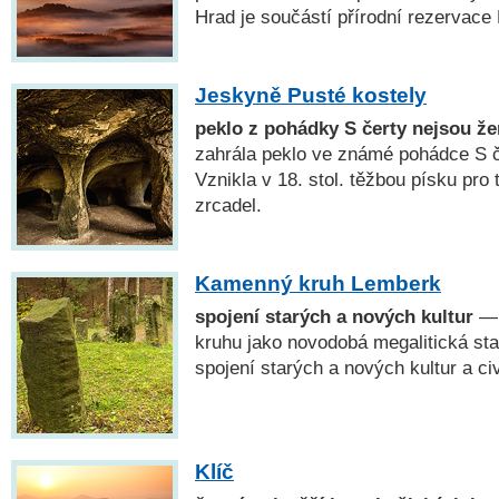
Hrad je součástí přírodní rezervace
Jeskyně Pusté kostely
peklo z pohádky S čerty nejsou že
zahrála peklo ve známé pohádce S č
Vznikla v 18. stol. těžbou písku pro
zrcadel.
Kamenný kruh Lemberk
spojení starých a nových kultur
— 
kruhu jako novodobá megalitická st
spojení starých a nových kultur a civ
Klíč