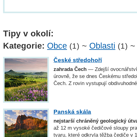
Tipy v okolí:
Kategorie:
Obce
~
Oblasti
(1)
(1)
České středohoří
zahrada Čech
— Zdejší ovocnářství
úrovně, že se dnes Českému středo
Čech. Z rovin vystupují obdivuhodné
Panská skála
nejstarší chráněný geologický útv
až 12 m vysoké čedičové sloupy pr
tvaru, které odkryla těžba čediče v 1