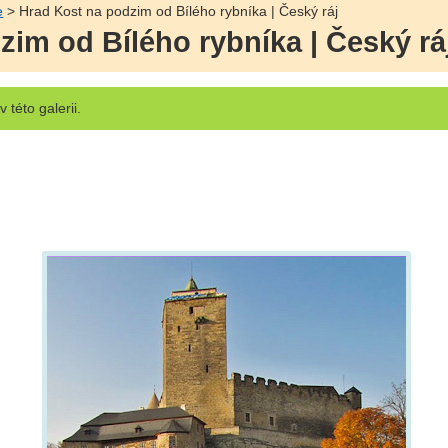
e
> Hrad Kost na podzim od Bílého rybníka | Český ráj
im od Bílého rybníka | Český rá
v této galerii.