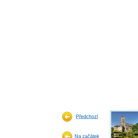
Předchozí
Na začátek