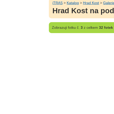
iTRAS
>
Katalog
>
Hrad Kost
>
Galeri
Hrad Kost na podz
Zobrazuji
fotku č.
3
z celkem
32 fotek