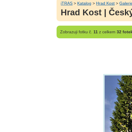
iTRAS
>
Katalog
>
Hrad Kost
>
Galeri
Hrad Kost | Český
Zobrazuji
fotku č.
11
z celkem
32 fote