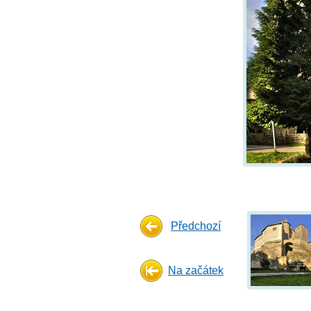
Předchozí
Na začátek