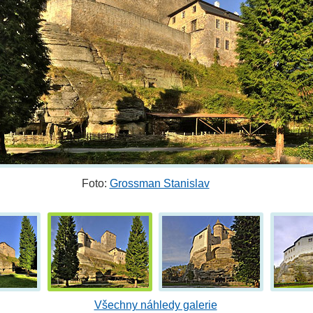
Foto:
Grossman Stanislav
Všechny náhledy galerie