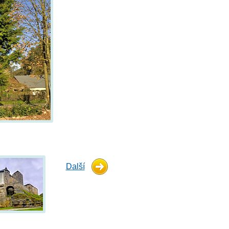
Další