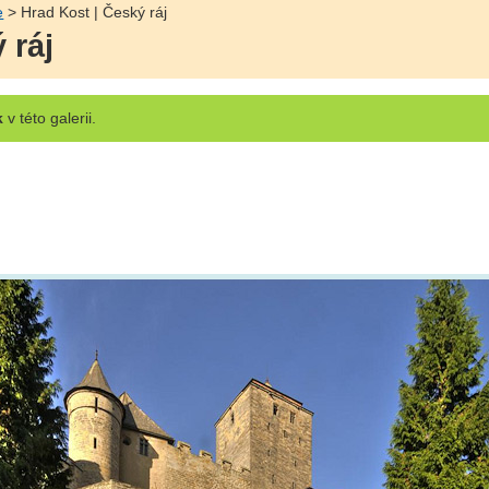
e
> Hrad Kost | Český ráj
 ráj
k
v této galerii.