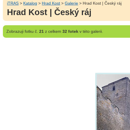
iTRAS
>
Katalog
>
Hrad Kost
>
Galerie
> Hrad Kost | Český ráj
Hrad Kost | Český ráj
Zobrazuji
fotku č.
21
z celkem
32 fotek
v této galerii.