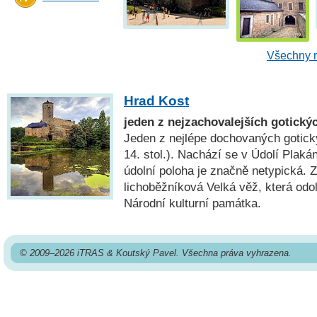
Všechny n
Hrad Kost
jeden z nejzachovalejších gotický
Jeden z nejlépe dochovaných gotick
14. stol.). Nachází se v Údolí Plaká
údolní poloha je značně netypická. 
lichoběžníková Velká věž, která odo
Národní kulturní památka.
© 2009–2026 iTRAS & Koutský Pavel. Všechna práva vyhrazena.