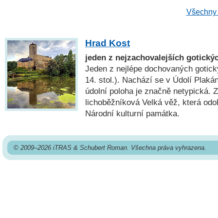
Všechny 
Hrad Kost
jeden z nejzachovalejších gotický
Jeden z nejlépe dochovaných gotick
14. stol.). Nachází se v Údolí Plaká
údolní poloha je značně netypická. 
lichoběžníková Velká věž, která odo
Národní kulturní památka.
© 2009–2026 iTRAS & Schubert Roman. Všechna práva vyhrazena.