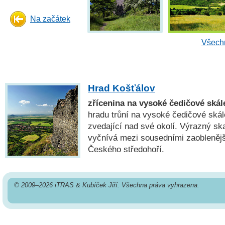
Na začátek
Všechn
Hrad Košťálov
zřícenina na vysoké čedičové skál
hradu trůní na vysoké čedičové skál
zvedající nad své okolí. Výrazný sk
vyčnívá mezi sousedními zaoblenějš
Českého středohoří.
© 2009–2026 iTRAS & Kubíček Jiří. Všechna práva vyhrazena.