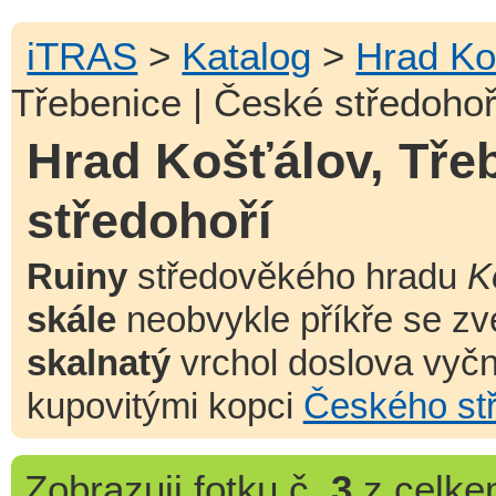
iTRAS
>
Katalog
>
Hrad Ko
Třebenice | České středohoř
Hrad Košťálov, Tře
středohoří
Ruiny
středověkého hradu
K
skále
neobvykle příkře se zve
skalnatý
vrchol doslova vyčn
kupovitými kopci
Českého st
Zobrazuji
fotku č.
3
z celk