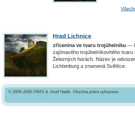
Všechn
Hrad Lichnice
zřícenina ve tvaru trojúhelníku
— R
zajímavého trojúhelníkovitého tvaru
Železných horách. Název je odvoz
Lichtenburg a znamená Světlice.
© 2009–2026 iTRAS & Josef Halák. Všechna práva vyhrazena.