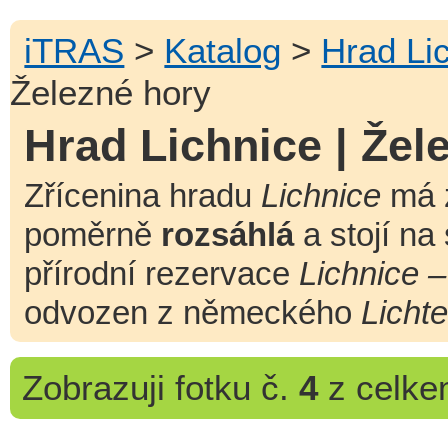
iTRAS
>
Katalog
>
Hrad Li
Železné hory
Hrad Lichnice | Žel
Zřícenina hradu
Lichnice
má 
poměrně
rozsáhlá
a stojí na
přírodní rezervace
Lichnice 
odvozen z německého
Licht
Zobrazuji
fotku č.
4
z celk