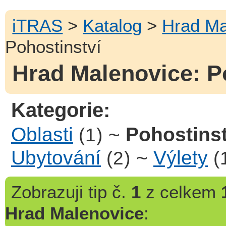
iTRAS
>
Katalog
>
Hrad Ma
Pohostinství
Hrad Malenovice: Po
Kategorie:
Oblasti
~
Pohostinst
(1)
Ubytování
~
Výlety
(2)
(
Zobrazuji
tip č.
1
z celkem
Hrad Malenovice
: