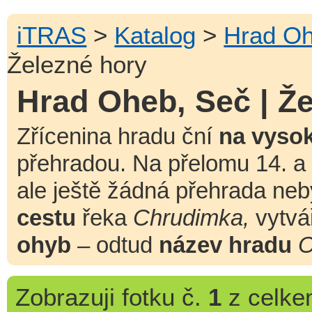
iTRAS
>
Katalog
>
Hrad O
Železné hory
Hrad Oheb, Seč | Ž
Zřícenina hradu ční
na vysok
přehradou. Na přelomu 14. a 1
ale ještě žádná přehrada neb
cestu
řeka
Chrudimka,
vytvá
ohyb
– odtud
název hradu
O
Zobrazuji
fotku č.
1
z celk