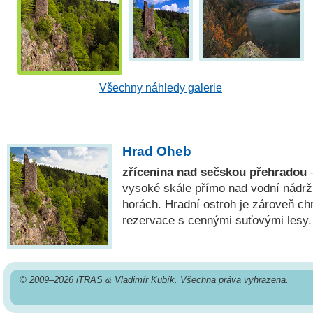
Všechny náhledy galerie
Hrad Oheb
zřícenina nad sečskou přehradou
—
vysoké skále přímo nad vodní nádrž
horách. Hradní ostroh je zároveň ch
rezervace s cennými suťovými lesy.
© 2009–2026 iTRAS & Vladimír Kubík. Všechna práva vyhrazena.