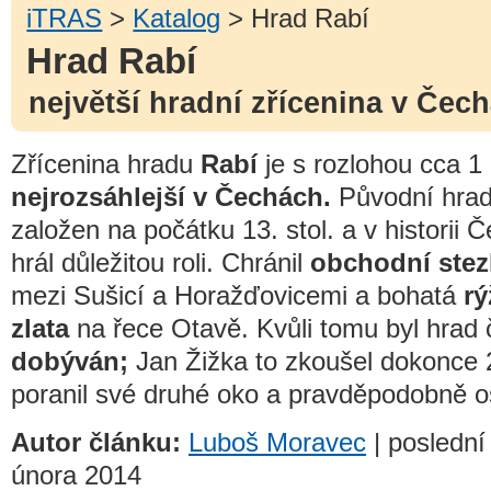
iTRAS
>
Katalog
> Hrad Rabí
Hrad Rabí
největší hradní zřícenina v Čec
Zřícenina hradu
Rabí
je s rozlohou cca 1
nejrozsáhlejší v Čechách.
Původní hrad
založen na počátku 13. stol. a v historii 
hrál důležitou roli. Chránil
obchodní ste
mezi Sušicí a Horažďovicemi a bohatá
rý
zlata
na řece Otavě. Kvůli tomu byl hrad 
dobýván;
Jan Žižka to zkoušel dokonce 2
poranil své druhé oko a pravděpodobně os
Autor článku:
Luboš Moravec
| poslední
února 2014