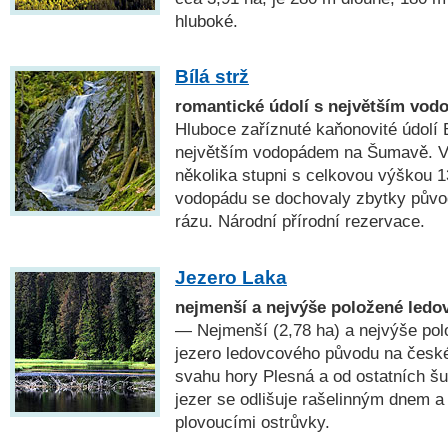
hluboké.
Bílá strž
romantické údolí s největším vo
Hluboce zaříznuté kaňonovité údolí 
největším vodopádem na Šumavě. Vo
několika stupni s celkovou výškou 1
vodopádu se dochovaly zbytky původ
rázu. Národní přírodní rezervace.
Jezero Laka
nejmenší a nejvýše položené ledo
— Nejmenší (2,78 ha) a nejvýše pol
jezero ledovcového původu na česk
svahu hory Plesná a od ostatních 
jezer se odlišuje rašelinným dnem a
plovoucími ostrůvky.