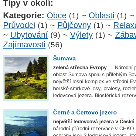
Tipy v okolí:
Kategorie:
Obce
~
Oblasti
(1)
(1)
Průvodci
~
Půjčovny
~
Relax
(1)
(1)
~
Ubytování
~
Výlety
~
Zába
(9)
(1)
Zajímavosti
(56)
Šumava
zelená střecha Evropy
— Národní p
oblast Šumava spolu s přilehlým Ba
největší lesní komplex ve střední E
horské smrkové lesy, pralesy, rozleh
ledovcová jezera. Biosférická rez
Černé a Čertovo jezero
největší ledovcová jezera v České
národní přírodní rezervace v CHK
ochrany jsou 2 ledovcová jezera, kte