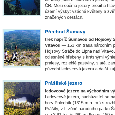
ČR. Mezi oběma jezery probíhá hlav
území výskyt vzácné květeny a zví
značených cestách.
Přechod Šumavy
trek napříč Šumavou od Hojsovy S
Vltavou
— 153 km trasa národním 
Hojsovy Stráže do Lipna nad Vltavou
odlesněné hřebeny s krásnými výhl
pralesy, rozlehlé pastviny, slatě, za
původní ledovcová jezera a další za
Prášilské jezero
ledovcové jezero na východním vý
Ledovcové jezero, nacházející se 
hory Poledník (1315 m n. m.) s roz
Prášily, v I. zóně národního parku 
cca 3,91 ha, je 280 m dlouhé, 180 m