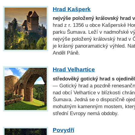
Hrad Kašperk
nejvýše položený královský hrad 
hrad z r. 1356 u obce Kašperské Hor
parku Šumava. Leží v nadmořské vý
nejvýše položený královský hrad v 
je krásný panoramatický výhled. Na
Anděl Páně.
Hrad Velhartice
středověký gotický hrad s ojedi
— Gotický hrad a pozdně renesančn
nad obcí Velhartice v blízkosti chrán
Šumava. Jedná se o dispozičně ojed
mohutným kamenným mostem, který 
střední Evropy nemá obdoby.
Povydří