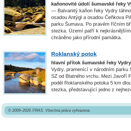
kaňonovité údolí šumavské řeky V
— Balvanitý kaňon řeky Vydry táhno
osadou Antýgl a osadou Čeňkova Pil
parku Šumava. Po pravém říčním bř
stezka. Území patří k nejkrásnější
chráněno jako přírodní památka.
Roklanský potok
hlavní přítok šumavské řeky Vydry
Vydry, pramenící v národním parku 
SZ od Blatného vrchu. Mezi Javoří 
podél Roklanského potoka 5 km dlou
stezka, představující jedno z nejhe
© 2009–2026 iTRAS. Všechna práva vyhrazena.