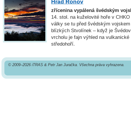
Hrad Ronov
zřícenina vypálená švédským voj
14. stol. na kuželovité hoře v CHKO
války se tu před švédským vojskem 
blízkých Stvolínek – když je Švédové 
vrcholu je fajn výhled na vulkanick
středohoří.
© 2009–2026 iTRAS & Petr Jan Juračka. Všechna práva vyhrazena.