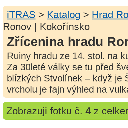
iTRAS
>
Katalog
>
Hrad R
Ronov | Kokořínsko
Zřícenina hradu Ro
Ruiny hradu ze 14. stol. na 
Za 30leté války se tu před š
blízkých Stvolínek – když je Š
vrcholu je fajn výhled na vu
Zobrazuji
fotku č.
4
z celk