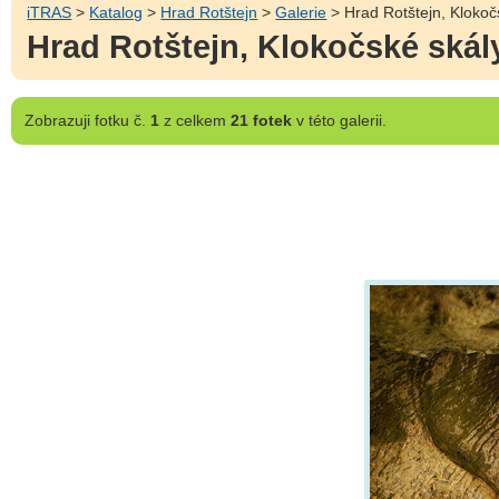
iTRAS
>
Katalog
>
Hrad Rotštejn
>
Galerie
> Hrad Rotštejn, Klokočs
Hrad Rotštejn, Klokočské skály
Zobrazuji
fotku č.
1
z celkem
21 fotek
v této galerii.