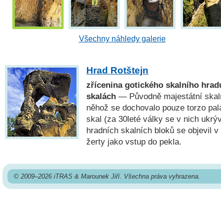
Všechny náhledy galerie
Hrad Rotštejn
zřícenina gotického skalního hra
skalách
— Původně majestátní skalní
něhož se dochovalo pouze torzo palá
skal (za 30leté války se v nich ukrýv
hradních skalních bloků se objevil 
žerty jako vstup do pekla.
© 2009–2026 iTRAS & Marounek Jiří. Všechna práva vyhrazena.