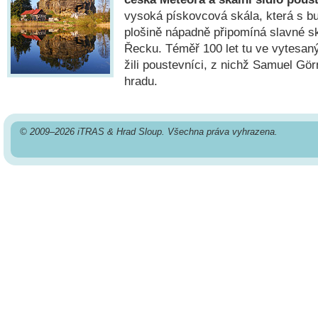
vysoká pískovcová skála, která s b
plošině nápadně připomíná slavné sk
Řecku. Téměř 100 let tu ve vytesan
žili poustevníci, z nichž Samuel Gö
hradu.
© 2009–2026 iTRAS & Hrad Sloup. Všechna práva vyhrazena.