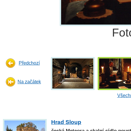
Fot
Předchozí
Na začátek
Všechn
Hrad Sloup
česká Meteora a skalní sídlo pous