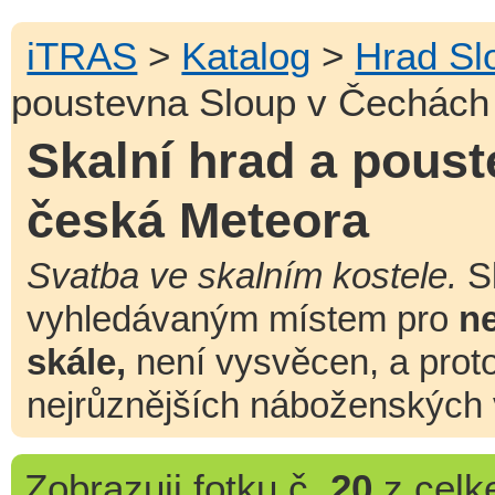
iTRAS
>
Katalog
>
Hrad Sl
poustevna Sloup v Čechách
Skalní hrad a pous
česká Meteora
Svatba ve skalním kostele.
Sk
vyhledávaným místem pro
ne
skále,
není vysvěcen, a prot
nejrůznějších náboženských 
Zobrazuji
fotku č.
20
z cel