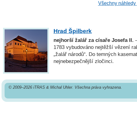
Všechny náhledy 
Hrad Špilberk
nejhorší žalář za císaře Josefa II.
—
1783 vybudováno nejtěžší vězení ra
„žalář národů“. Do temných kasemat 
nejnebezpečnější zločinci.
© 2009–2026 iTRAS & Michal Uhler. Všechna práva vyhrazena.