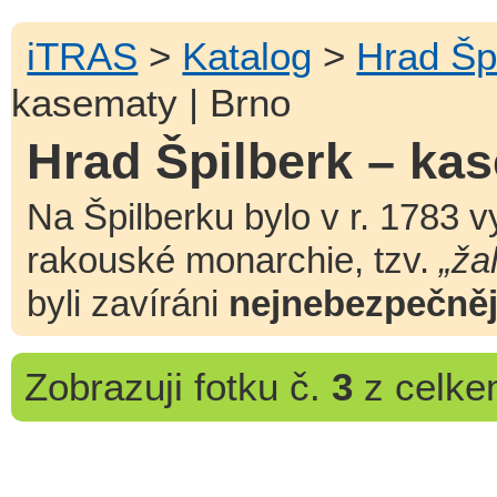
iTRAS
>
Katalog
>
Hrad Šp
kasematy | Brno
Hrad Špilberk – ka
Na Špilberku bylo v r. 1783
rakouské monarchie, tzv.
„ža
byli zavíráni
nejnebezpečněj
Zobrazuji
fotku č.
3
z celk