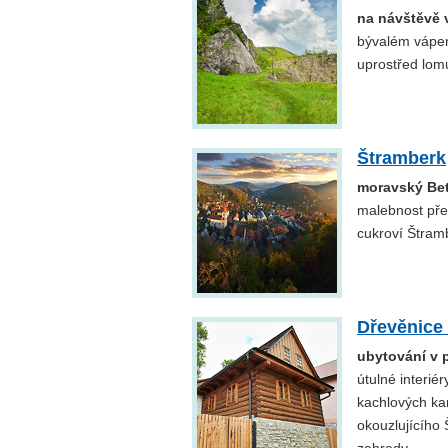
na návštěvě 
bývalém vápen
uprostřed lomu
Štramberk
moravský Be
malebnost pře
cukroví Štram
Dřevěnice
ubytování v 
útulné interié
kachlových ka
okouzlujícího