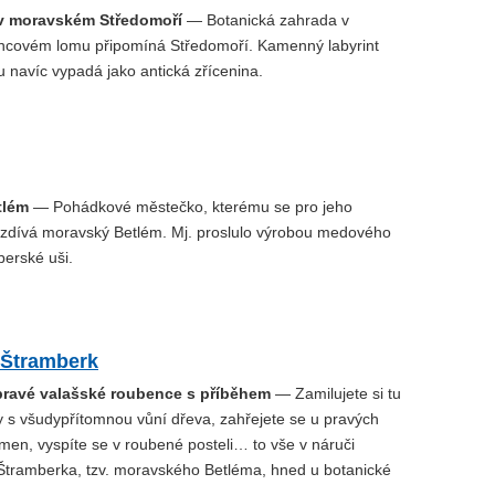
v moravském Středomoří
— Botanická zahrada v
covém lomu připomíná Středomoří. Kamenný labyrint
 navíc vypadá jako antická zřícenina.
tlém
— Pohádkové městečko, kterému se pro jeho
zdívá moravský Betlém. Mj. proslulo výrobou medového
berské uši.
 Štramberk
pravé valašské roubence s příběhem
— Zamilujete si tu
ry s všudypřítomnou vůní dřeva, zahřejete se u pravých
men, vyspíte se v roubené posteli… to vše v náruči
 Štramberka, tzv. moravského Betléma, hned u botanické