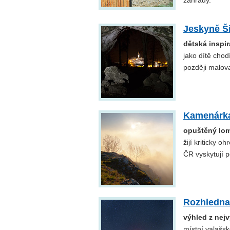
zahrady.
Jeskyně Š
dětská inspi
jako dítě chod
později malova
Kamenárk
opuštěný lom
žijí kriticky 
ČR vyskytují 
Rozhledna
výhled z nej
místní valašsk