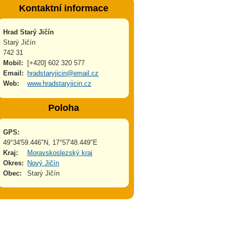
Kontaktní informace
Hrad Starý Jičín
Starý Jičín
742 31
Mobil:
[+420] 602 320 577
Email:
hradstaryjicin@email.cz
Web:
www.hradstaryjicin.cz
Poloha
GPS:
49°34'59.446"N, 17°57'48.449"E
Kraj:
Moravskoslezský kraj
Okres:
Nový Jičín
Obec:
Starý Jičín