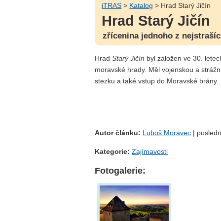
iTRAS
>
Katalog
> Hrad Starý Jičín
Hrad Starý Jičín
zřícenina jednoho z nejstraší
Hrad
Starý Jičín
byl založen ve 30. letech
moravské hrady. Měl vojenskou a strážní
stezku a také vstup do Moravské brány.
Autor článku:
Luboš Moravec
| posledn
Kategorie:
Zajímavosti
Fotogalerie: