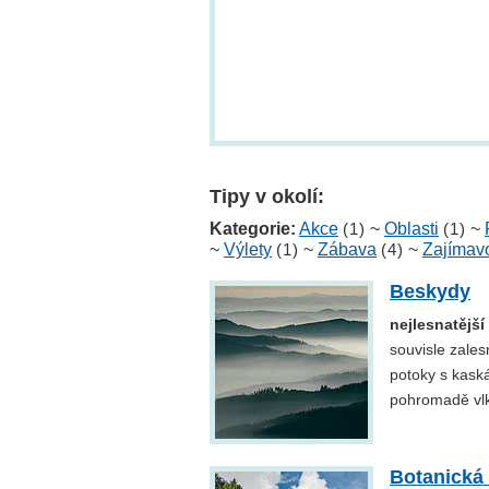
Tipy v okolí:
Kategorie:
Akce
(1)
~
Oblasti
(1)
~
~
Výlety
(1)
~
Zábava
(4)
~
Zajímavo
Beskydy
nejlesnatější
souvisle zales
potoky s kask
pohromadě vlk
Botanická