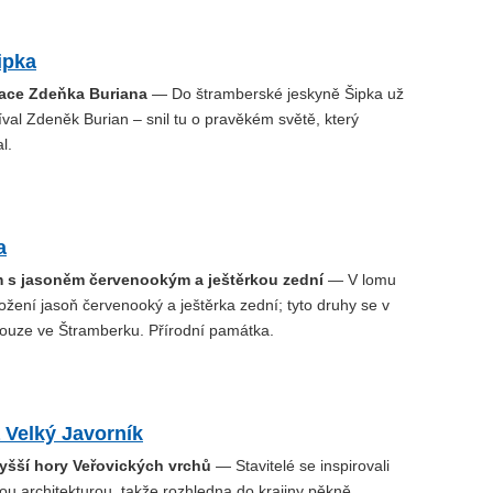
ipka
race Zdeňka Buriana
— Do štramberské jeskyně Šipka už
íval Zdeněk Burian – snil tu o pravěkém světě, který
l.
a
 s jasoněm červenookým a ještěrkou zední
— V lomu
ohrožení jasoň červenooký a ještěrka zední; tyto druhy se v
pouze ve Štramberku. Přírodní památka.
 Velký Javorník
vyšší hory Veřovických vrchů
— Stavitelé se inspirovali
ou architekturou, takže rozhledna do krajiny pěkně