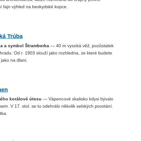
ní fajn výhled na beskydské kopce.
ká Trúba
ka a symbol Štramberka
— 40 m vysoká věž, pozůstatek
radu. Od r. 1903 slouží jako rozhledna, ze které budete
jako na dlani.
men
ého korálové útesu
— Vápencové skalisko kdysi bývalo
em. V 17. stol. se tu odehrálo několik selských povstání.
tka.