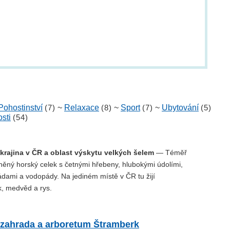
Pohostinství
(7)
~
Relaxace
(8)
~
Sport
(7)
~
Ubytování
(5)
sti
(54)
 krajina v ČR a oblast výskytu velkých šelem
— Téměř
něný horský celek s četnými hřebeny, hlubokými údolími,
ádami a vodopády. Na jediném místě v ČR tu žijí
, medvěd a rys.
 zahrada a arboretum Štramberk