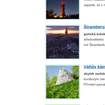
zapadá. Je z 
Štrambers
gotická krás
středověkého h
mít Štramberk 
Váňův ká
zbytek mořsk
korálovým útes
Přírodní pamá