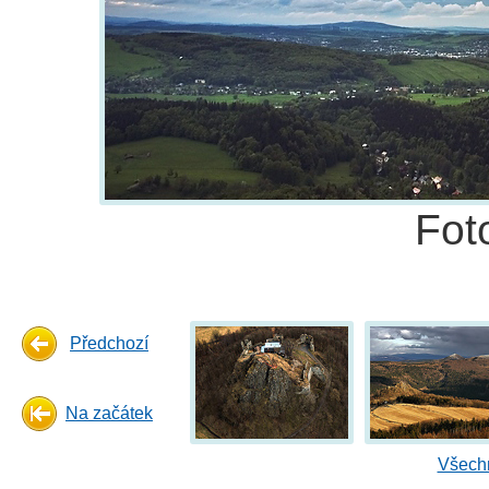
Fot
Předchozí
Na začátek
Všechn