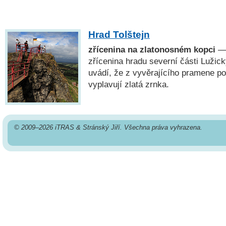
Hrad Tolštejn
zřícenina na zlatonosném kopci
— 
zřícenina hradu severní části Lužic
uvádí, že z vyvěrajícího pramene p
vyplavují zlatá zrnka.
© 2009–2026 iTRAS & Stránský Jiří. Všechna práva vyhrazena.