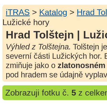
iTRAS
>
Katalog
>
Hrad Tol
Lužické hory
Hrad Tolštejn | Luž
Výhled z Tolštejna.
Tolštejn j
severní části Lužických hor. 
zmiňuje jako o
zlatonosném
pod hradem se údajně vyplav
Zobrazuji
fotku č.
5
z celk