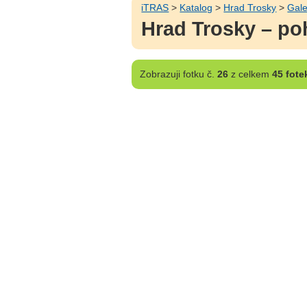
iTRAS
>
Katalog
>
Hrad Trosky
>
Gale
Hrad Trosky – po
Zobrazuji
fotku č.
26
z celkem
45 fote