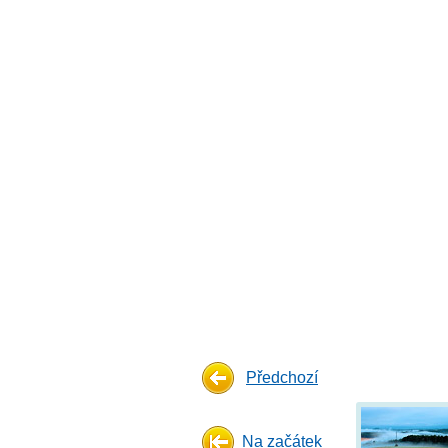
Předchozí
Na začátek