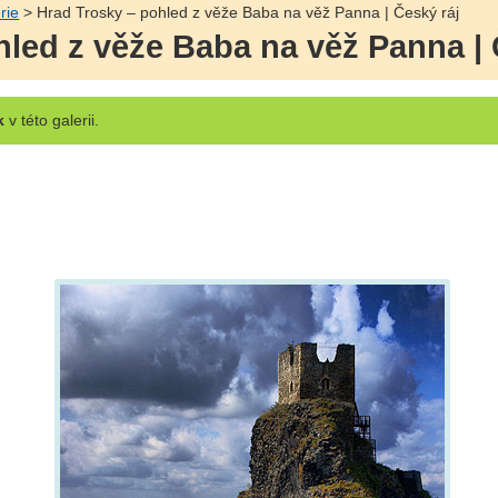
rie
> Hrad Trosky – pohled z věže Baba na věž Panna | Český ráj
hled z věže Baba na věž Panna | 
k
v této galerii.