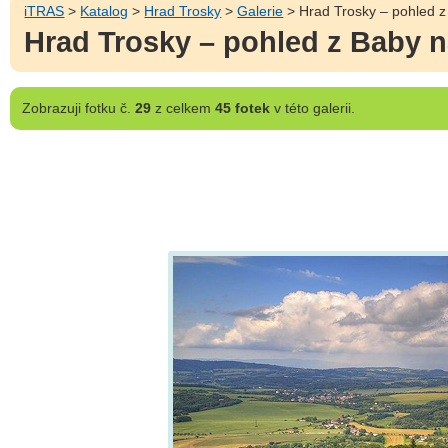
iTRAS
>
Katalog
>
Hrad Trosky
>
Galerie
> Hrad Trosky – pohled z
Hrad Trosky – pohled z Baby n
Zobrazuji
fotku č.
29
z celkem
45 fotek
v této galerii.