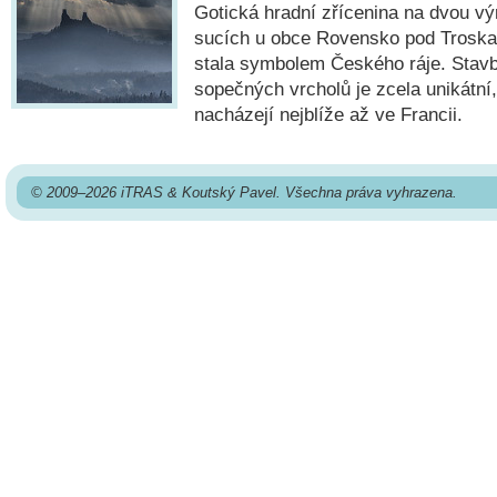
Gotická hradní zřícenina na dvou v
sucích u obce Rovensko pod Troskami
stala symbolem Českého ráje. Stavb
sopečných vrcholů je zcela unikátní
nacházejí nejblíže až ve Francii.
© 2009–2026 iTRAS & Koutský Pavel. Všechna práva vyhrazena.