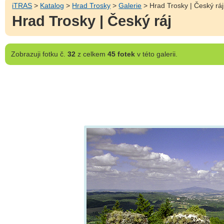
iTRAS
>
Katalog
>
Hrad Trosky
>
Galerie
> Hrad Trosky | Český ráj
Hrad Trosky | Český ráj
Zobrazuji
fotku č.
32
z celkem
45 fotek
v této galerii.