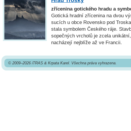
Hrad Trosky
zřícenina gotického hradu a symb
Gotická hradní zřícenina na dvou v
sucích u obce Rovensko pod Troskami
stala symbolem Českého ráje. Stavb
sopečných vrcholů je zcela unikátní
nacházejí nejblíže až ve Francii.
© 2009–2026 iTRAS & Krpata Karel. Všechna práva vyhrazena.