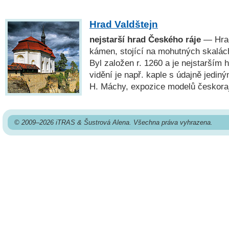
Hrad Valdštejn
nejstarší hrad Českého ráje
— Hrad
kámen, stojící na mohutných skalác
Byl založen r. 1260 a je nejstarším
vidění je např. kaple s údajně jedi
H. Máchy, expozice modelů českora
© 2009–2026 iTRAS & Šustrová Alena. Všechna práva vyhrazena.