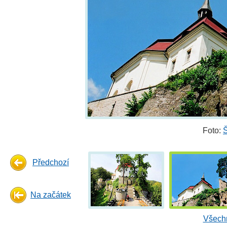
Foto:
Š
Předchozí
Na začátek
Všechn