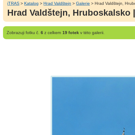
iTRAS
>
Katalog
>
Hrad Valdštejn
>
Galerie
> Hrad Valdštejn, Hrubo
Hrad Valdštejn, Hruboskalsko |
Zobrazuji
fotku č.
6
z celkem
19 fotek
v této galerii.